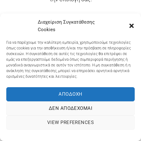
Διαχείριση Συγκατάθεσης
Cookies
Dioni Hair Care
, Ζυμβρακάκηδων 33
, τηλ 28210
91906
Για να παρέχουμε την καλύτερη εμπειρία, χρησιμοποιούμε τεχνολογίες
Dioni Hair Spa
, Κ. Σφακιανάκη 5
, τηλ 28210 94712
όπως cookies για την αποθήκευση ή/και την πρόσβαση σε πληροφορίες
συσκευών. Η συγκατάθεση σε αυτές τις τεχνολογίες θα επιτρέψει σε
εμάς να επεξεργαστούμε δεδομένα όπως συμπεριφορά περιήγησης ή
μοναδικά αναγνωριστικά σε αυτόν τον ιστότοπο. Η μη συγκατάθεση ή η
ανάκληση της συγκατάθεσης, μπορεί να επηρεάσει αρνητικά αρνητικά
Visa
MasterCard
Cash
Bank
Google
ορισμένες δυνατότητες και λειτουργίες.
On
Transfer
Wallet
ΤΡΟΠΟΙ ΠΛΗΡΩΜΗΣ
ΠΟΛΙΤΙΚΉ ΕΠΙΣΤΡΟΦΏΝ
Delivery
ΠΟΛΙΤΙΚΉ ΑΠΟΡΡΉΤΟΥ – COOKIES (ΕΕ)
ΑΠΟΔΟΧΉ
ΓΕΜΗ: 073757158000 - ΑΦΜ: 067139225 ΔΟΥ:ΧΑΝΙΩΝ
ΔΕΝ ΑΠΟΔΈΧΟΜΑΙ
©2025
ΔΙΩΝΗ
. Powered by
OCS
eShop Development
Engine
VIEW PREFERENCES