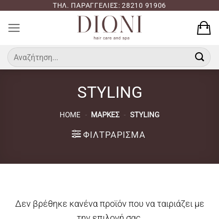
Μετάβαση
ΤΗΛ. ΠΑΡΑΓΓΕΛΙΕΣ: 28210 91906
στο
περιεχόμενο
Αναζήτηση
για:
STYLING
HOME
-
ΜΆΡΚΕΣ
-
STYLING
ΦΙΛΤΡΆΡΙΣΜΑ
Δεν βρέθηκε κανένα προϊόν που να ταιριάζει με
την επιλογή σας.